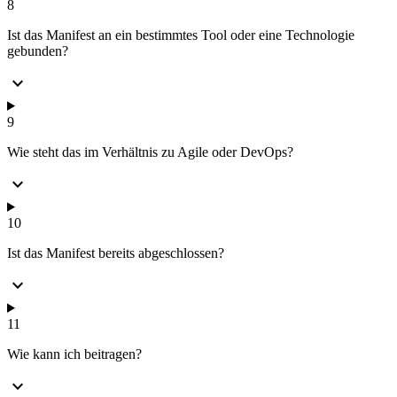
8
Ist das Manifest an ein bestimmtes Tool oder eine Technologie
gebunden?
expand_more
9
Wie steht das im Verhältnis zu Agile oder DevOps?
expand_more
10
Ist das Manifest bereits abgeschlossen?
expand_more
11
Wie kann ich beitragen?
expand_more