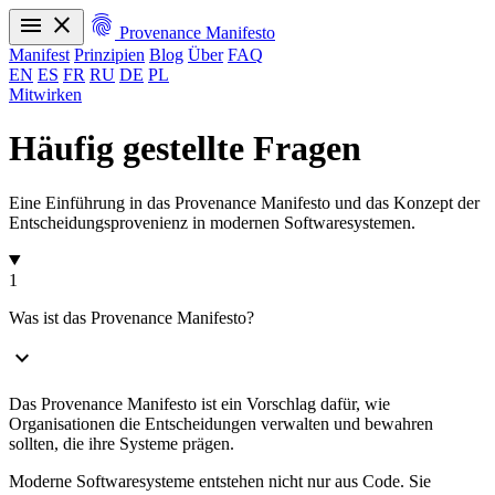
menu
close
fingerprint
Provenance Manifesto
Manifest
Prinzipien
Blog
Über
FAQ
EN
ES
FR
RU
DE
PL
Mitwirken
Manifest
Prinzipien
Blog
Über
FAQ
EN
ES
FR
RU
DE
PL
Häufig gestellte Fragen
Eine Einführung in das Provenance Manifesto und das Konzept der
Entscheidungsprovenienz in modernen Softwaresystemen.
1
Was ist das Provenance Manifesto?
expand_more
Das Provenance Manifesto ist ein Vorschlag dafür, wie
Organisationen die Entscheidungen verwalten und bewahren
sollten, die ihre Systeme prägen.
Moderne Softwaresysteme entstehen nicht nur aus Code. Sie