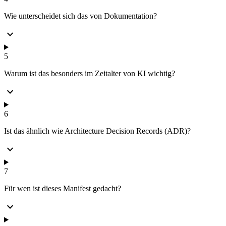
Wie unterscheidet sich das von Dokumentation?
expand_more
5
Warum ist das besonders im Zeitalter von KI wichtig?
expand_more
6
Ist das ähnlich wie Architecture Decision Records (ADR)?
expand_more
7
Für wen ist dieses Manifest gedacht?
expand_more