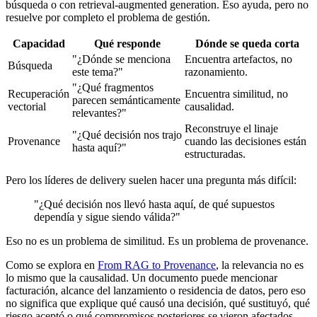
búsqueda o con retrieval-augmented generation. Eso ayuda, pero no
resuelve por completo el problema de gestión.
Capacidad
Qué responde
Dónde se queda corta
"¿Dónde se menciona
Encuentra artefactos, no
Búsqueda
este tema?"
razonamiento.
"¿Qué fragmentos
Recuperación
Encuentra similitud, no
parecen semánticamente
vectorial
causalidad.
relevantes?"
Reconstruye el linaje
"¿Qué decisión nos trajo
Provenance
cuando las decisiones están
hasta aquí?"
estructuradas.
Pero los líderes de delivery suelen hacer una pregunta más difícil:
"¿Qué decisión nos llevó hasta aquí, de qué supuestos
dependía y sigue siendo válida?"
Eso no es un problema de similitud. Es un problema de provenance.
Como se explora en
From RAG to Provenance
, la relevancia no es
lo mismo que la causalidad. Un documento puede mencionar
facturación, alcance del lanzamiento o residencia de datos, pero eso
no significa que explique qué causó una decisión, qué sustituyó, qué
riesgo aceptó o qué compromisos posteriores se vieron afectados.