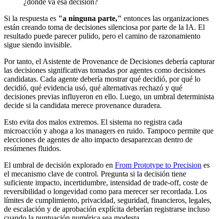
¿dónde va esa decisión?
Si la respuesta es
"a ninguna parte,"
entonces las organizaciones
están creando toma de decisiones silenciosa por parte de la IA. El
resultado puede parecer pulido, pero el camino de razonamiento
sigue siendo invisible.
Por tanto, el Asistente de Provenance de Decisiones debería capturar
las decisiones significativas tomadas por agentes como decisiones
candidatas. Cada agente debería mostrar qué decidió, por qué lo
decidió, qué evidencia usó, qué alternativas rechazó y qué
decisiones previas influyeron en ello. Luego, un umbral determinista
decide si la candidata merece provenance duradera.
Esto evita dos malos extremos. El sistema no registra cada
microacción y ahoga a los managers en ruido. Tampoco permite que
elecciones de agentes de alto impacto desaparezcan dentro de
resúmenes fluidos.
El umbral de decisión explorado en
From Prototype to Precision
es
el mecanismo clave de control. Pregunta si la decisión tiene
suficiente impacto, incertidumbre, intensidad de trade-off, coste de
reversibilidad o longevidad como para merecer ser recordada. Los
límites de cumplimiento, privacidad, seguridad, financieros, legales,
de escalación y de aprobación explícita deberían registrarse incluso
cuando la puntuación numérica sea modesta.