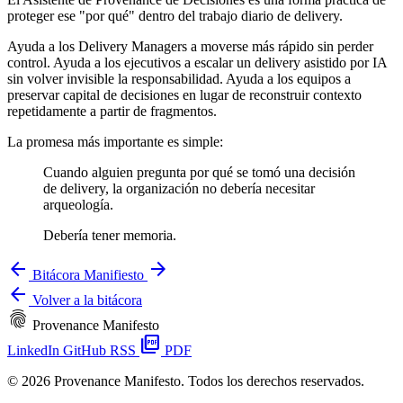
proteger ese "por qué" dentro del trabajo diario de delivery.
Ayuda a los Delivery Managers a moverse más rápido sin perder
control. Ayuda a los ejecutivos a escalar un delivery asistido por IA
sin volver invisible la responsabilidad. Ayuda a los equipos a
preservar capital de decisiones en lugar de reconstruir contexto
repetidamente a partir de fragmentos.
La promesa más importante es simple:
Cuando alguien pregunta por qué se tomó una decisión
de delivery, la organización no debería necesitar
arqueología.
Debería tener memoria.
arrow_back
arrow_forward
Bitácora
Manifiesto
arrow_back
Volver a la bitácora
fingerprint
Provenance Manifesto
picture_as_pdf
LinkedIn
GitHub
RSS
PDF
© 2026 Provenance Manifesto. Todos los derechos reservados.