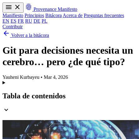
menu
close
fingerprint
Provenance Manifesto
Manifiesto
Principios
Bitácora
Acerca de
Preguntas frecuentes
EN
ES
FR
RU
DE
PL
Contribuir
arrow_back
Manifiesto
Principios
Bitácora
Acerca de
Preguntas frecuentes
Volver a la bitácora
EN
ES
FR
RU
DE
PL
Git para decisiones necesita un
cerebro… pero ¿de qué tipo?
Yauheni Kurbayeu
•
Mar 4, 2026
Tabla de contenidos
expand_more