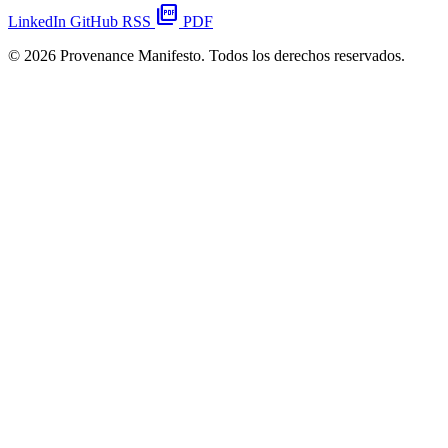
picture_as_pdf
LinkedIn
GitHub
RSS
PDF
© 2026 Provenance Manifesto. Todos los derechos reservados.