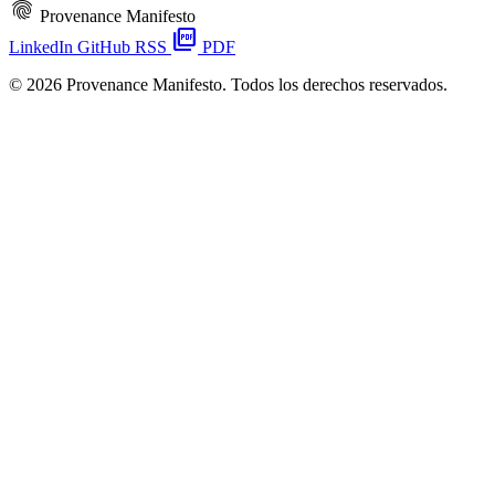
fingerprint
Provenance Manifesto
picture_as_pdf
LinkedIn
GitHub
RSS
PDF
© 2026 Provenance Manifesto. Todos los derechos reservados.