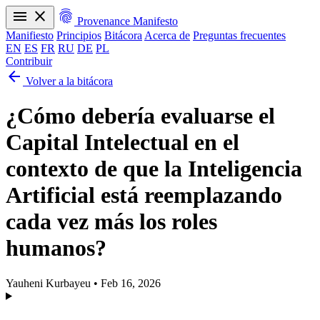
menu
close
fingerprint
Provenance Manifesto
Manifiesto
Principios
Bitácora
Acerca de
Preguntas frecuentes
EN
ES
FR
RU
DE
PL
Contribuir
arrow_back
Manifiesto
Principios
Bitácora
Acerca de
Preguntas frecuentes
Volver a la bitácora
EN
ES
FR
RU
DE
PL
¿Cómo debería evaluarse el
Capital Intelectual en el
contexto de que la Inteligencia
Artificial está reemplazando
cada vez más los roles
humanos?
Yauheni Kurbayeu
•
Feb 16, 2026