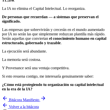
TL;DR
La IA no elimina el Capital Intelectual. Lo reorganiza.
De personas que recuerdan — a sistemas que preservan el
significado.
Las empresas que sobrevivirán y crecerán en el mundo aumentado
por IA no serán las que simplemente reduzcan plantilla más rápido.
Serán aquellas que conviertan
el conocimiento humano en capital
estructurado, gobernado y trazable
.
La ejecución será abundante.
La memoria será costosa.
Y Provenance será una ventaja competitiva.
Si esto resuena contigo, me interesaría genuinamente saber:
¿Cómo está protegiendo tu organización su capital intelectual
en la era de la IA?
arrow_back
arrow_forward
Bitácora
Manifiesto
arrow_back
Volver a la bitácora