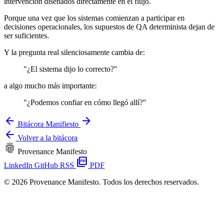
intervención diseñados directamente en el flujo.
Porque una vez que los sistemas comienzan a participar en
decisiones operacionales, los supuestos de QA determinista dejan de
ser suficientes.
Y la pregunta real silenciosamente cambia de:
"¿El sistema dijo lo correcto?"
a algo mucho más importante:
"¿Podemos confiar en cómo llegó allí?"
arrow_back
arrow_forward
Bitácora
Manifiesto
arrow_back
Volver a la bitácora
fingerprint
Provenance Manifesto
picture_as_pdf
LinkedIn
GitHub
RSS
PDF
© 2026 Provenance Manifesto. Todos los derechos reservados.