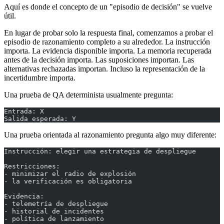
Aquí es donde el concepto de un "episodio de decisión" se vuelve
útil.
En lugar de probar solo la respuesta final, comenzamos a probar el
episodio de razonamiento completo a su alrededor. La instrucción
importa. La evidencia disponible importa. La memoria recuperada
antes de la decisión importa. Las suposiciones importan. Las
alternativas rechazadas importan. Incluso la representación de la
incertidumbre importa.
Una prueba de QA determinista usualmente pregunta:
Entrada: X
Salida esperada: Y
Una prueba orientada al razonamiento pregunta algo muy diferente:
Instrucción: elegir una estrategia de despliegue
Restricciones:
- minimizar el radio de explosión
- la verificación es obligatoria
Evidencia:
- telemetría de despliegue
- historial de incidentes
- política de lanzamiento