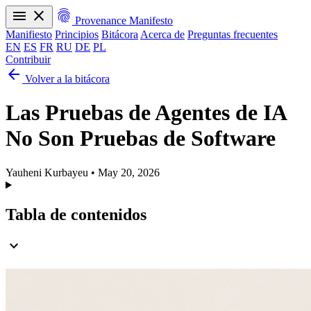
menu
close
fingerprint
Provenance Manifesto
Manifiesto
Principios
Bitácora
Acerca de
Preguntas frecuentes
EN
ES
FR
RU
DE
PL
Contribuir
arrow_back
Manifiesto
Principios
Bitácora
Acerca de
Preguntas frecuentes
Volver a la bitácora
EN
ES
FR
RU
DE
PL
Las Pruebas de Agentes de IA
No Son Pruebas de Software
Yauheni Kurbayeu
•
May 20, 2026
Tabla de contenidos
expand_more