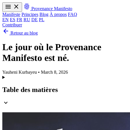
menu
close
fingerprint
Provenance Manifesto
Manifeste
Principes
Blog
À propos
FAQ
EN
ES
FR
RU
DE
PL
Contribuer
arrow_back
Manifeste
Principes
Blog
À propos
FAQ
Retour au blog
EN
ES
FR
RU
DE
PL
Le jour où le Provenance
Manifesto est né.
Yauheni Kurbayeu
•
March 8, 2026
Table des matières
expand_more