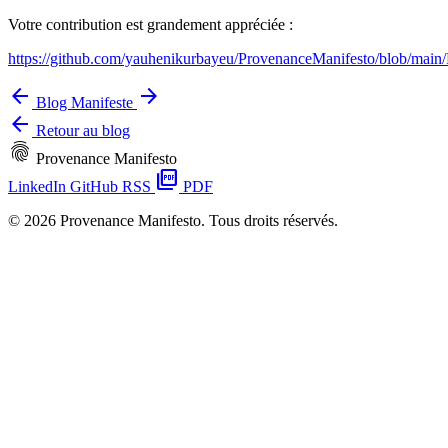
Votre contribution est grandement appréciée :
https://github.com/yauhenikurbayeu/ProvenanceManifesto/blob/m
arrow_back
arrow_forward
Blog
Manifeste
arrow_back
Retour au blog
fingerprint
Provenance Manifesto
picture_as_pdf
LinkedIn
GitHub
RSS
PDF
© 2026 Provenance Manifesto. Tous droits réservés.