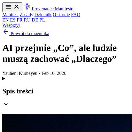
menu
close
fingerprint
Provenance Manifesto
Manifest
Zasady
Dziennik
O stronie
FAQ
EN
ES
FR
RU
DE
PL
Wesprzyj
arrow_back
Manifest
Zasady
Dziennik
O stronie
FAQ
Powrót do dziennika
EN
ES
FR
RU
DE
PL
AI przejmie „Co”, ale ludzie
muszą zachować „Dlaczego”
Yauheni Kurbayeu
•
Feb 10, 2026
Spis treści
expand_more