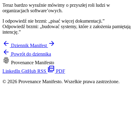
Teraz bardzo wyraźnie mówimy o przyszłej roli ludzi w
organizacjach software’owych.
I odpowiedź nie brzmi: „pisać więcej dokumentacji.”
Odpowiedź brzmi: „budować systemy, które z założenia pamiętają
intencję.”
arrow_back
arrow_forward
Dziennik
Manifest
arrow_back
Powrót do dziennika
fingerprint
Provenance Manifesto
picture_as_pdf
LinkedIn
GitHub
RSS
PDF
© 2026 Provenance Manifesto. Wszelkie prawa zastrzeżone.