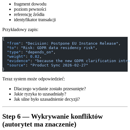
fragment dowodu
poziom pewności
referencję źródła
identyfikator transakcji
Przykładowy zapis:
{
  "from"
: 
"Decision: Postpone EU Instance Release"
,
  "to"
: 
"Risk: GDPR data residency risk"
,
  "type"
: 
"depends_on"
,
  "weight"
: 
0.82
,
  "evidence"
: 
"because the new GDPR clarification intro
  "source"
: 
"Product Sync 2026-02-27"
}
Teraz system może odpowiedzieć:
Dlaczego wydanie zostało przesunięte?
Jakie ryzyka to uzasadniały?
Jak silne było uzasadnienie decyzji?
Step 6 — Wykrywanie konfliktów
(autorytet ma znaczenie)