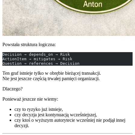
Powstała struktura logiczna:
Decision → depends_on → Risk
ActionItem → mitigates → Risk
Question → references → Decision
Ten graf istnieje tylko w obrębie bieżącej transakcji.
Nie jest jeszcze częścią trwałej pamięci organizacji.
Dlaczego?
Ponieważ jeszcze nie wiemy:
czy to ryzyko już istnieje,
czy decyzja jest kontynuacją wcześniejszej,
czy ktoś o wyższym autorytecie wcześniej nie podjął innej
decyzji.