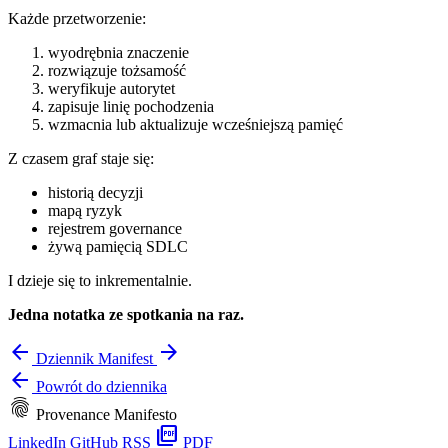
Każde przetworzenie:
wyodrębnia znaczenie
rozwiązuje tożsamość
weryfikuje autorytet
zapisuje linię pochodzenia
wzmacnia lub aktualizuje wcześniejszą pamięć
Z czasem graf staje się:
historią decyzji
mapą ryzyk
rejestrem governance
żywą pamięcią SDLC
I dzieje się to inkrementalnie.
Jedna notatka ze spotkania na raz.
arrow_back
arrow_forward
Dziennik
Manifest
arrow_back
Powrót do dziennika
fingerprint
Provenance Manifesto
picture_as_pdf
LinkedIn
GitHub
RSS
PDF