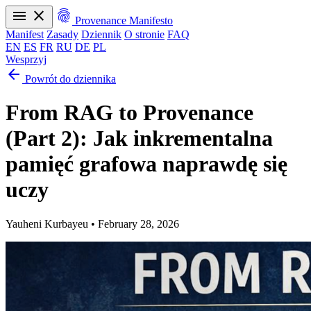
menu
close
fingerprint
Provenance Manifesto
Manifest
Zasady
Dziennik
O stronie
FAQ
EN
ES
FR
RU
DE
PL
Wesprzyj
arrow_back
Manifest
Zasady
Dziennik
O stronie
FAQ
Powrót do dziennika
EN
ES
FR
RU
DE
PL
From RAG to Provenance
(Part 2): Jak inkrementalna
pamięć grafowa naprawdę się
uczy
Yauheni Kurbayeu
•
February 28, 2026