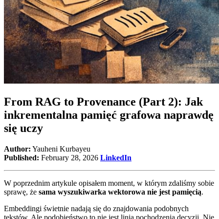
From RAG to Provenance (Part 2): Jak
inkrementalna pamięć grafowa naprawdę
się uczy
Author:
Yauheni Kurbayeu
Published:
February 28, 2026
LinkedIn
W poprzednim artykule opisałem moment, w którym zdaliśmy sobie
sprawę, że
sama wyszukiwarka wektorowa nie jest pamięcią
.
Embeddingi świetnie nadają się do znajdowania podobnych
tekstów. Ale podobieństwo to nie jest linia pochodzenia decyzji. Nie