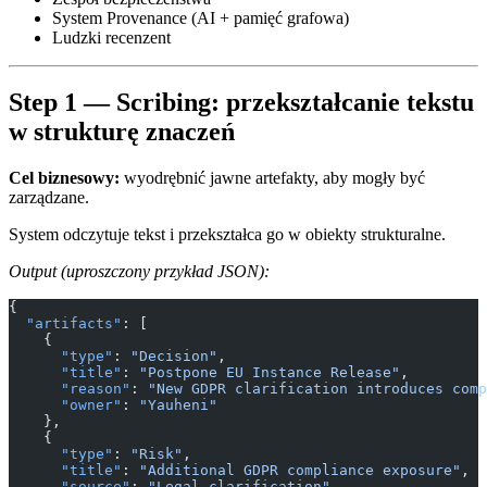
System Provenance (AI + pamięć grafowa)
Ludzki recenzent
Step 1 — Scribing: przekształcanie tekstu
w strukturę znaczeń
Cel biznesowy:
wyodrębnić jawne artefakty, aby mogły być
zarządzane.
System odczytuje tekst i przekształca go w obiekty strukturalne.
Output (uproszczony przykład JSON):
{
  "artifacts"
: [
    {
      "type"
: 
"Decision"
,
      "title"
: 
"Postpone EU Instance Release"
,
      "reason"
: 
"New GDPR clarification introduces comp
      "owner"
: 
"Yauheni"
    },
    {
      "type"
: 
"Risk"
,
      "title"
: 
"Additional GDPR compliance exposure"
,
      "source"
: 
"Legal clarification"