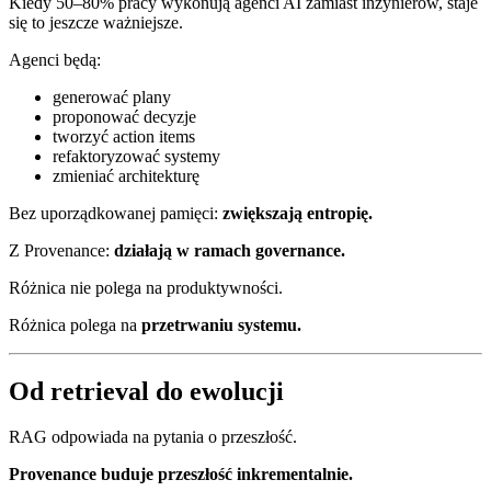
Kiedy 50–80% pracy wykonują agenci AI zamiast inżynierów, staje
się to jeszcze ważniejsze.
Agenci będą:
generować plany
proponować decyzje
tworzyć action items
refaktoryzować systemy
zmieniać architekturę
Bez uporządkowanej pamięci:
zwiększają entropię.
Z Provenance:
działają w ramach governance.
Różnica nie polega na produktywności.
Różnica polega na
przetrwaniu systemu.
Od retrieval do ewolucji
RAG odpowiada na pytania o przeszłość.
Provenance buduje przeszłość inkrementalnie.