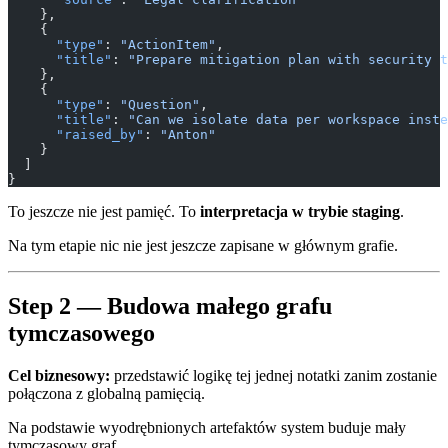
    },
    {
      "type"
: 
"ActionItem"
,
      "title"
: 
"Prepare mitigation plan with security t
    },
    {
      "type"
: 
"Question"
,
      "title"
: 
"Can we isolate data per workspace inste
      "raised_by"
: 
"Anton"
    }
  ]
}
To jeszcze nie jest pamięć. To
interpretacja w trybie staging
.
Na tym etapie nic nie jest jeszcze zapisane w głównym grafie.
Step 2 — Budowa małego grafu
tymczasowego
Cel biznesowy:
przedstawić logikę tej jednej notatki zanim zostanie
połączona z globalną pamięcią.
Na podstawie wyodrębnionych artefaktów system buduje mały
tymczasowy graf.