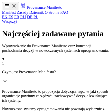
menu
close
fingerprint
Provenance Manifesto
Manifest
Zasady
Dziennik
O stronie
FAQ
EN
ES
FR
RU
DE
PL
Wesprzyj
Manifest
Zasady
Dziennik
O stronie
FAQ
EN
ES
FR
RU
DE
PL
Najczęściej zadawane pytania
Wprowadzenie do Provenance Manifesto oraz koncepcji
pochodzenia decyzji w nowoczesnych systemach oprogramowania.
1
Czym jest Provenance Manifesto?
expand_more
Provenance Manifesto to propozycja dotycząca tego, w jaki sposób
organizacje powinny zarządzać i zachowywać decyzje kształtujące
ich systemy.
Nowoczesne systemy oprogramowania nie powstają wyłącznie z