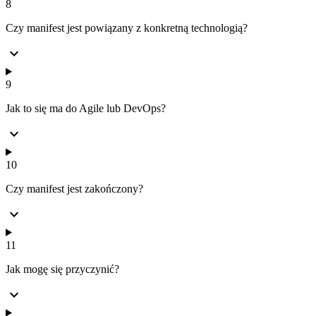
8
Czy manifest jest powiązany z konkretną technologią?
expand_more
9
Jak to się ma do Agile lub DevOps?
expand_more
10
Czy manifest jest zakończony?
expand_more
11
Jak mogę się przyczynić?
expand_more