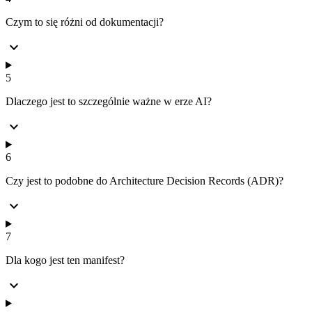
Czym to się różni od dokumentacji?
expand_more
5
Dlaczego jest to szczególnie ważne w erze AI?
expand_more
6
Czy jest to podobne do Architecture Decision Records (ADR)?
expand_more
7
Dla kogo jest ten manifest?
expand_more