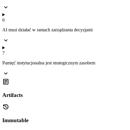
expand_more
6
AI musi działać w ramach zarządzania decyzjami
expand_more
7
Pamięć instytucjonalna jest strategicznym zasobem
expand_more
article
Artifacts
history
Immutable