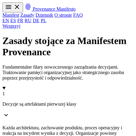
menu
close
fingerprint
Provenance Manifesto
Manifest
Zasady
Dziennik
O stronie
FAQ
EN
ES
FR
RU
DE
PL
Wesprzyj
Manifest
Zasady
Dziennik
O stronie
FAQ
EN
ES
FR
RU
DE
PL
Zasady stojące za Manifestem
Provenance
Fundamentalne filary nowoczesnego zarządzania decyzjami.
Traktowanie pamięci organizacyjnej jako strategicznego zasobu
poprzez przejrzystość i odpowiedzialność.
1
Decyzje są artefaktami pierwszej klasy
expand_more
Każda architektura, zachowanie produktu, proces operacyjny i
reakcja na incydent wynika z decyzji. Organizacje powinny