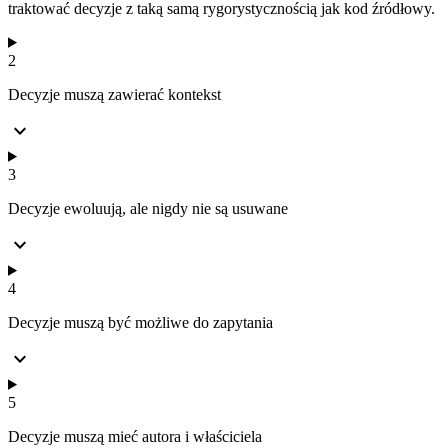
traktować decyzje z taką samą rygorystycznością jak kod źródłowy.
2
Decyzje muszą zawierać kontekst
expand_more
3
Decyzje ewoluują, ale nigdy nie są usuwane
expand_more
4
Decyzje muszą być możliwe do zapytania
expand_more
5
Decyzje muszą mieć autora i właściciela