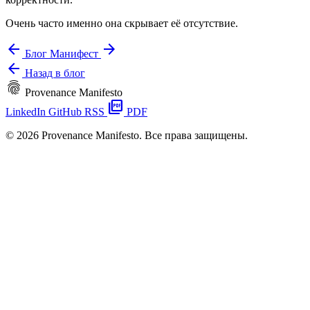
Очень часто именно она скрывает её отсутствие.
arrow_back
arrow_forward
Блог
Манифест
arrow_back
Назад в блог
fingerprint
Provenance Manifesto
picture_as_pdf
LinkedIn
GitHub
RSS
PDF
© 2026 Provenance Manifesto. Все права защищены.