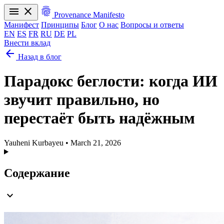
menu
close
fingerprint
Provenance Manifesto
Манифест
Принципы
Блог
О нас
Вопросы и ответы
EN
ES
FR
RU
DE
PL
Внести вклад
arrow_back
Манифест
Принципы
Блог
О нас
Вопросы и ответы
Назад в блог
EN
ES
FR
RU
DE
PL
Парадокс беглости: когда ИИ
звучит правильно, но
перестаёт быть надёжным
Yauheni Kurbayeu
•
March 21, 2026
Содержание
expand_more