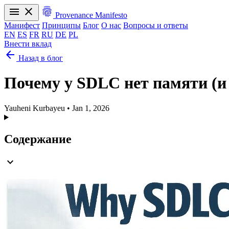
menu
close
fingerprint
Provenance Manifesto
Манифест
Принципы
Блог
О нас
Вопросы и ответы
EN
ES
FR
RU
DE
PL
Внести вклад
arrow_back
Манифест
Принципы
Блог
О нас
Вопросы и ответы
Назад в блог
EN
ES
FR
RU
DE
PL
Почему у SDLC нет памяти (и
Yauheni Kurbayeu
•
Jan 1, 2026
Содержание
expand_more