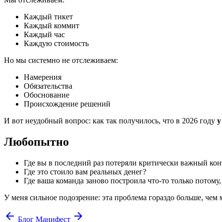
Каждый тикет
Каждый коммит
Каждый час
Каждую стоимость
Но мы системно не отслеживаем:
Намерения
Обязательства
Обоснование
Происхождение решений
И вот неудобный вопрос: как так получилось, что в 2026 году
у
Любопытно
Где вы в последний раз потеряли критически важный кон
Где это стоило вам реальных денег?
Где ваша команда заново построила что-то только потому
У меня сильное подозрение: эта проблема гораздо больше, чем 
arrow_back
arrow_forward
Блог
Манифест