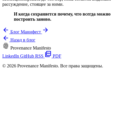
рассуждение, стоящее за ними.
И когда сохраняется почему, что всегда можно
построить заново.
arrow_back
arrow_forward
Блог
Манифест
arrow_back
Назад в блог
fingerprint
Provenance Manifesto
picture_as_pdf
LinkedIn
GitHub
RSS
PDF
© 2026 Provenance Manifesto. Все права защищены.