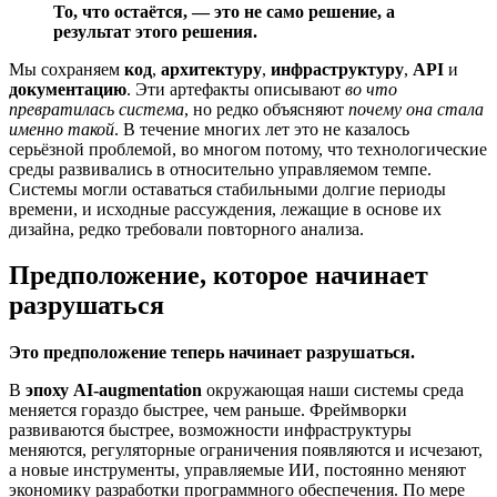
То, что остаётся, — это не само решение, а
результат этого решения.
Мы сохраняем
код
,
архитектуру
,
инфраструктуру
,
API
и
документацию
. Эти артефакты описывают
во что
превратилась система
, но редко объясняют
почему она стала
именно такой
. В течение многих лет это не казалось
серьёзной проблемой, во многом потому, что технологические
среды развивались в относительно управляемом темпе.
Системы могли оставаться стабильными долгие периоды
времени, и исходные рассуждения, лежащие в основе их
дизайна, редко требовали повторного анализа.
Предположение, которое начинает
разрушаться
Это предположение теперь начинает разрушаться.
В
эпоху AI-augmentation
окружающая наши системы среда
меняется гораздо быстрее, чем раньше. Фреймворки
развиваются быстрее, возможности инфраструктуры
меняются, регуляторные ограничения появляются и исчезают,
а новые инструменты, управляемые ИИ, постоянно меняют
экономику разработки программного обеспечения. По мере