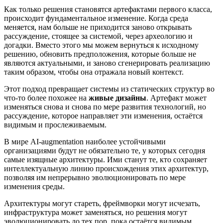
Как только решения становятся артефактами первого класса,
происходит фундаментальное изменение. Когда среда
меняется, нам больше не приходится заново открывать
рассуждение, стоящее за системой, через археологию и
догадки. Вместо этого мы можем вернуться к исходному
решению, обновить предположения, которые больше не
являются актуальными, и заново сгенерировать реализацию
таким образом, чтобы она отражала новый контекст.
Этот подход превращает системы из статических структур во
что-то более похожее на
живые дизайны
. Артефакт может
изменяться снова и снова по мере развития технологий, но
рассуждение, которое направляет эти изменения, остаётся
видимым и прослеживаемым.
В мире AI-augmentation наиболее устойчивыми
организациями будут не обязательно те, у которых сегодня
самые изящные архитектуры. Ими станут те, кто сохраняет
интеллектуальную линию происхождения этих архитектур,
позволяя им непрерывно эволюционировать по мере
изменения среды.
Архитектуры могут стареть, фреймворки могут исчезать,
инфраструктура может заменяться, но решения могут
эволюционировать до тех пор, пока остаётся видимым