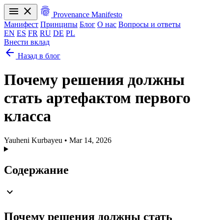
menu
close
fingerprint
Provenance Manifesto
Манифест
Принципы
Блог
О нас
Вопросы и ответы
EN
ES
FR
RU
DE
PL
Внести вклад
arrow_back
Манифест
Принципы
Блог
О нас
Вопросы и ответы
Назад в блог
EN
ES
FR
RU
DE
PL
Почему решения должны
стать артефактом первого
класса
Yauheni Kurbayeu
•
Mar 14, 2026
Содержание
expand_more
Почему решения должны стать